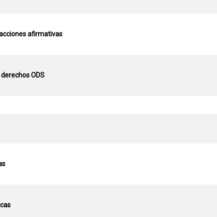
 acciones afirmativas
de derechos ODS
as
icas