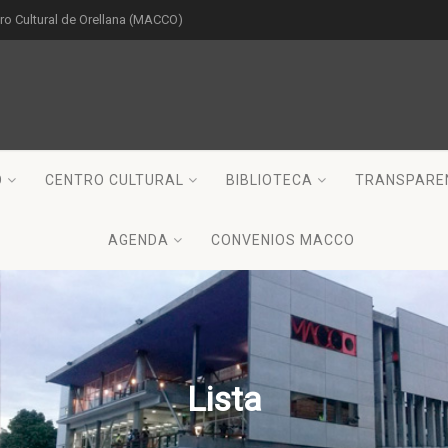
o Cultural de Orellana (MACCO)
O
CENTRO CULTURAL
BIBLIOTECA
TRANSPARE
AGENDA
CONVENIOS MACCO
Lista