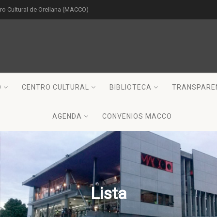
o Cultural de Orellana (MACCO)
O
CENTRO CULTURAL
BIBLIOTECA
TRANSPARE
AGENDA
CONVENIOS MACCO
Lista