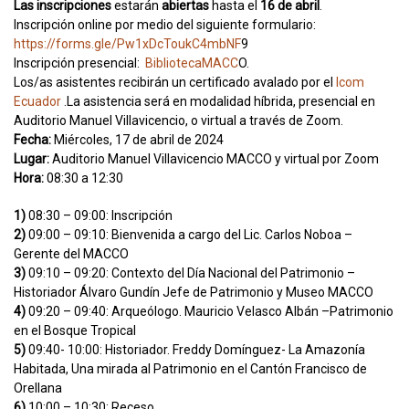
Las inscripciones
estarán
abiertas
hasta el
16 de abril
.
Inscripción online por medio del siguiente formulario:
https://forms.gle/Pw1xDcToukC4mbNF
9
Inscripción presencial:
BibliotecaMACC
O.
Los/as asistentes recibirán un certificado avalado por el
Icom
Ecuador
.La asistencia será en modalidad híbrida, presencial en
Auditorio Manuel Villavicencio, o virtual a través de Zoom.
Fecha:
Miércoles, 17 de abril de 2024
Lugar:
Auditorio Manuel Villavicencio MACCO y virtual por Zoom
Hora:
08:30 a 12:30
1)
08:30 – 09:00: Inscripción
2)
09:00 – 09:10: Bienvenida a cargo del Lic. Carlos Noboa –
Gerente del MACCO
3)
09:10 – 09:20: Contexto del Día Nacional del Patrimonio –
Historiador Álvaro Gundín Jefe de Patrimonio y Museo MACCO
4)
09:20 – 09:40: Arqueólogo. Mauricio Velasco Albán –Patrimonio
en el Bosque Tropical
5)
09:40- 10:00: Historiador. Freddy Domínguez- La Amazonía
Habitada, Una mirada al Patrimonio en el Cantón Francisco de
Orellana
6)
10:00 – 10:30: Receso