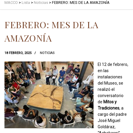
MACCO
>
Lista
>
Noticias
>
FEBRERO: MES DE LA AMAZONÍA
FEBRERO: MES DE LA
AMAZONÍA
18 FEBRERO, 2025
NOTICIAS
El 12 de febrero,
en las
instalaciones
del Museo, se
realizó el
conversatorio
de
Mitos y
Tradiciones
, a
cargo del padre
José Miguel
Goldáraz,