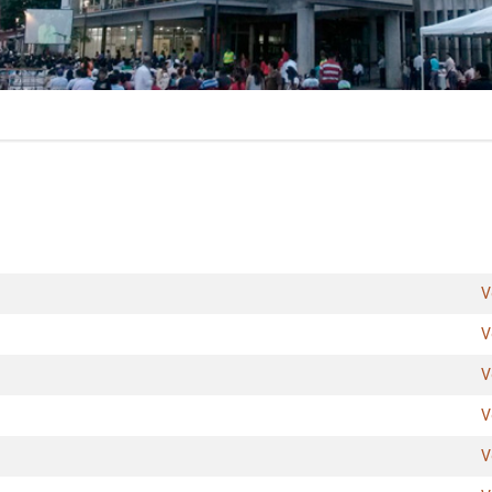
V
V
V
V
V