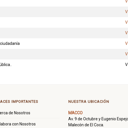
V
V
V
V
 ciudadanía
V
V
blica..
V
ACES IMPORTANTES
NUESTRA UBICACIÓN
erca de Nosotros
MACCO
Av. 9 de Octubre y Eugenio Espejo
labora con Nosotros
Malecón de El Coca.