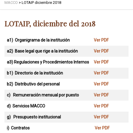
MACCO
>
LOTAIP diciembre 2018
LOTAIP, diciembre del 2018
a1) Organigrama de la institución
Ver PDF
a2)
Base legal que rige a la institución
Ver PDF
a3)
Regulaciones y Procedimientos Internos
Ver PDF
b1) Directorio de la institución
Ver PDF
b2) Distributivo del personal
Ver PDF
c) Remuneración mensual por puesto
Ver PDF
d) Servicios MACCO
Ver PDF
g) Presupuesto institucional
Ver PDF
i) Contratos
Ver PDF