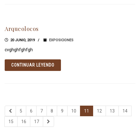
Arqueolocos
20 JUNIO, 2019
EXPOSICIONES
cvghghfghfgh
CONTINUAR LEYENDO
5
6
7
8
9
10
11
12
13
14
15
16
17