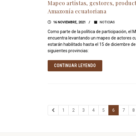
Mapeo artistas, gestores, produc
Amazonía ecuatoriana
16 NOVIEMBRE, 2021
NOTICIAS
Como parte de la política de participación, e
encuentra levantando un mapeo de actores cult
estarán habilitado hasta el 15 de diciembre d
siguientes provincias:
CONTINUAR LEYENDO
1
2
3
4
5
6
7
8